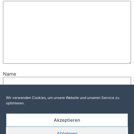
Name
E-Mail-Adresse
Wir verwenden Cookies, um unsere Website und unseren Service zu
optimieren.
Akzeptieren
Website
Ablehnen