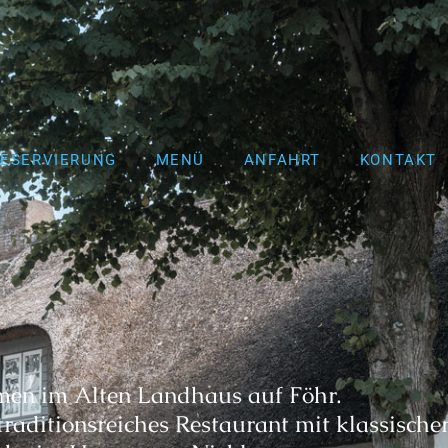
RESERVIERUNG
MENÜ
ANFAHRT
KONTAKT
en im Alten Landhaus auf Föhr.
traditionsreiches Restaurant mit klassische